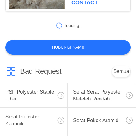
CONTACT
34
Polypropylene
loading...
Nonwoven
HUBUNGI KAMI!
Bad Request
Semua
22
Serat Pokok
PSF Polyester Staple
Serat Serat Polyester
Polypropylene
Fiber
Meleleh Rendah
Serat Poliester
Serat Pokok Aramid
Kationik