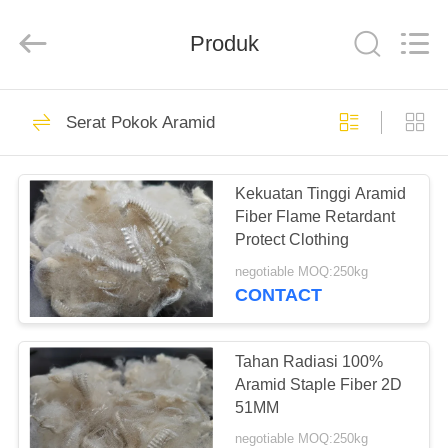
2026
CHANGSHU
AZURE
IMP&EXP
Produk
CO.LTD.
All
Rights
Reserved.
RUMAH
79
Serat Pokok Aramid
PSF Polyester
PRODUK
Staple Fiber
Kekuatan Tinggi Aramid
Fiber Flame Retardant
VIDEO
Protect Clothing
negotiable MOQ:250kg
TENTANG
CONTACT
15
KAMI
Serat Serat
Tahan Radiasi 100%
TUR
Aramid Staple Fiber 2D
Polyester Meleleh
51MM
PABRIK
Rendah
negotiable MOQ:250kg