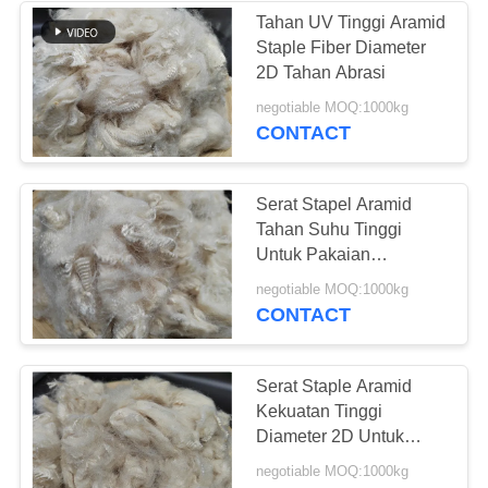
Tahan UV Tinggi Aramid
Staple Fiber Diameter
6
2D Tahan Abrasi
Serat Pokok
negotiable MOQ:1000kg
CONTACT
Viscose
Serat Stapel Aramid
Tahan Suhu Tinggi
Untuk Pakaian
Perlindungan
17
negotiable MOQ:1000kg
CONTACT
Serat Polyester
terkonjugasi
Serat Staple Aramid
Kekuatan Tinggi
terkonjugasi
Diameter 2D Untuk
berongga
Filtrasi Udara
negotiable MOQ:1000kg