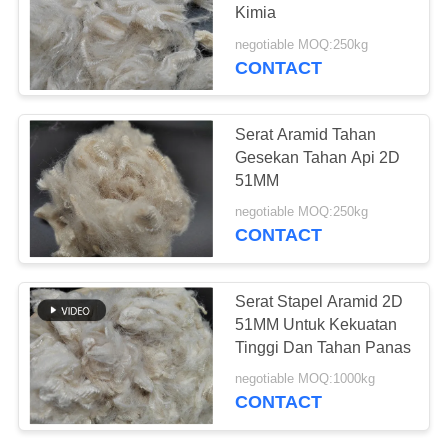
POLICY
Kimia
negotiable MOQ:250kg
CONTACT
20
Serat
Serat Aramid Tahan
Polyphenylene
Gesekan Tahan Api 2D
51MM
Sulfide
negotiable MOQ:250kg
CONTACT
13
Serat Stapel Aramid 2D
Serat Asam
51MM Untuk Kekuatan
Tinggi Dan Tahan Panas
Polylactic
negotiable MOQ:1000kg
CONTACT