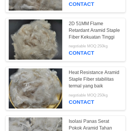
CONTACT
KONTROL
KUALITAS
2D 51MM Flame
22
Retardant Aramid Staple
Serat Poliester
HUBUNGI
Fiber Kekuatan Tinggi
KAMI
Kationik
negotiable MOQ:250kg
CONTACT
BERITA
Heat Resistance Aramid
Staple Fiber stabilitas
KASUS
termal yang baik
23
negotiable MOQ:250kg
CONTACT
SITEMAP
Serat Pokok Aramid
PRIVACY
Isolasi Panas Serat
Pokok Aramid Tahan