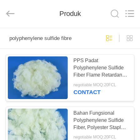
2026
CHANGSHU
AZURE
IMP&EXP
Produk
CO.LTD.
All
Rights
Reserved.
RUMAH
polyphenylene sulfide fibre
PRODUK
PPS Padat
Polyphenylene Sulfide
VIDEO
Fiber Flame Retardant
Dan Tahan Aus
negotiable MOQ:20FCL
TENTANG
CONTACT
KAMI
Bahan Fungsional
TUR
Polyphenylene Sulfide
Fiber, Polyester Staple
PABRIK
Fiber Tahan Panas
negotiable MOQ:20FCL