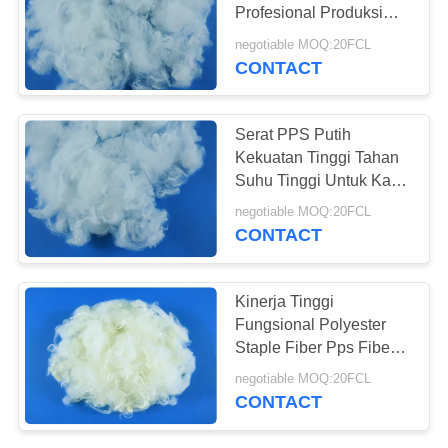
POLICY
Profesional Produksi
Anti-Statis
negotiable MOQ:20FCL
CONTACT
Serat PPS Putih
Kekuatan Tinggi Tahan
Suhu Tinggi Untuk Kain
Non-Tenun
negotiable MOQ:20FCL
CONTACT
Kinerja Tinggi
Fungsional Polyester
Staple Fiber Pps Fiber
Ketahanan Kimia Yang
negotiable MOQ:20FCL
Baik
CONTACT