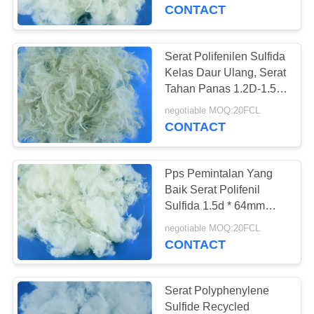
CONTACT
KONTROL
KUALITAS
Serat Polifenilen Sulfida
Kelas Daur Ulang, Serat
HUBUNGI
Tahan Panas 1.2D-1.5D-
2D
KAMI
negotiable MOQ:20FCL
CONTACT
BERITA
Pps Pemintalan Yang
Baik Serat Polifenil
KASUS
Sulfida 1.5d * 64mm
Untuk Pemintalan
negotiable MOQ:20FCL
CONTACT
SITEMAP
PRIVACY
Serat Polyphenylene
Sulfide Recycled