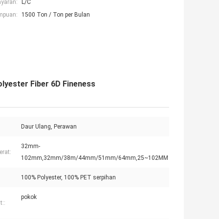
ayaran:
L/C
mpuan:
1500 Ton / Ton per Bulan
Polyester Fiber 6D Fineness
Daur Ulang, Perawan
32mm-
erat:
102mm,32mm/38m/44mm/51mm/64mm,25~102MM
100% Polyester, 100% PET serpihan
pokok
t::