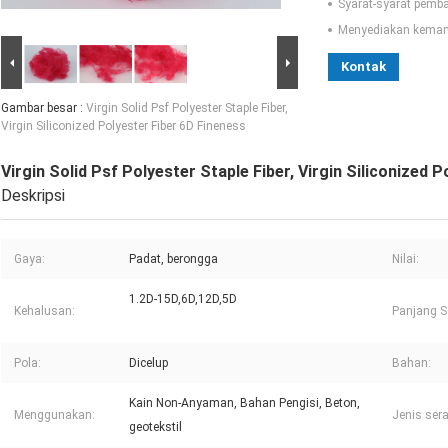
Syarat-syarat pemb
Menyediakan kema
Kontak
Gambar besar :
Virgin Solid Psf Polyester Staple Fiber,
Virgin Siliconized Polyester Fiber 6D Fineness
Virgin Solid Psf Polyester Staple Fiber, Virgin Siliconized 
Deskripsi
Gaya:
Padat, berongga
Nilai:
1.2D-15D,6D,12D,5D
Kehalusan:
Panjang S
Pola:
Dicelup
Bahan:
Kain Non-Anyaman, Bahan Pengisi, Beton,
Menggunakan:
Jenis sera
geotekstil