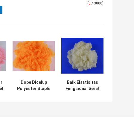
(
0
/ 3000)
r
Dope Dicelup
Baik Elastisitas
el
Polyester Staple
Fungsional Serat
k
Fiber Anti
Pokok Polyester
ni
Distortion Untuk
10D * 76MM Untuk
Interlining Kain
Pemintalan /
Sekarang - Tenun