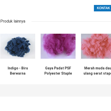
Produk lainnya
Indigo - Biru
Gaya Padat PSF
Merah muda dau
Berwarna
Polyester Staple
ulang serat stap
Recycled
Fiber, Flame
poliester untu
Polyester Staple
Retardant Pet
karpet permada
Fiber Abrasi -
Recycled Fiber
nonwoven
Tahan 3D * 32MM