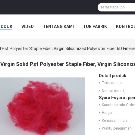
RODUK
VIDEO
TENTANG KAMI
TUR PABRIK
KONTROL
id Psf Polyester Staple Fiber, Virgin Siliconized Polyester Fiber 6D Finen
Virgin Solid Psf Polyester Staple Fiber, Virgin Silicon
Detail produk:
Tempat asal:
Nomor model:
Syarat-syarat pe
Kuantitas min Order
Harga:
Kemasan rincian:
Waktu pengiriman: