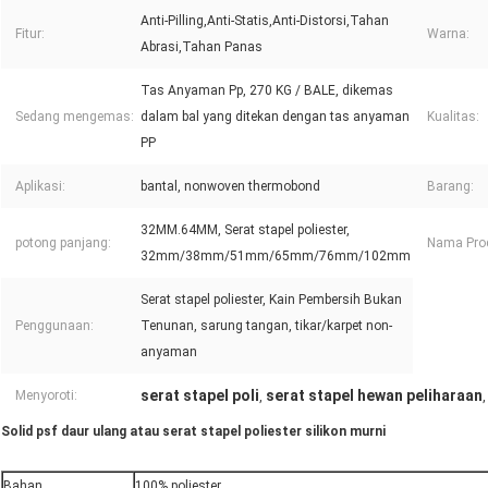
Anti-Pilling,Anti-Statis,Anti-Distorsi,Tahan
Fitur:
Warna:
Abrasi,Tahan Panas
Tas Anyaman Pp, 270 KG / BALE, dikemas
Sedang mengemas:
dalam bal yang ditekan dengan tas anyaman
Kualitas:
PP
Aplikasi:
bantal, nonwoven thermobond
Barang:
32MM.64MM, Serat stapel poliester,
potong panjang:
Nama Pro
32mm/38mm/51mm/65mm/76mm/102mm
Serat stapel poliester, Kain Pembersih Bukan
Penggunaan:
Tenunan, sarung tangan, tikar/karpet non-
anyaman
serat stapel poli
serat stapel hewan peliharaan
Menyoroti:
,
Solid psf daur ulang atau serat stapel poliester silikon murni
Bahan
100% poliester