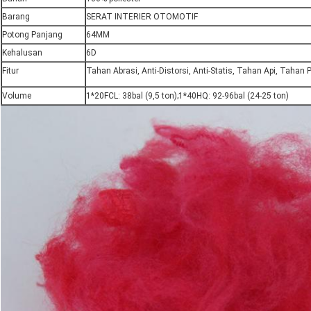
Barang
SERAT INTERIER OTOMOTIF
Potong Panjang
64MM
Kehalusan
6D
Fitur
Tahan Abrasi, Anti-Distorsi, Anti-Statis, Tahan Api, Tahan P
Volume
1*20FCL: 38bal (9,5 ton);1*40HQ: 92-96bal (24-25 ton)