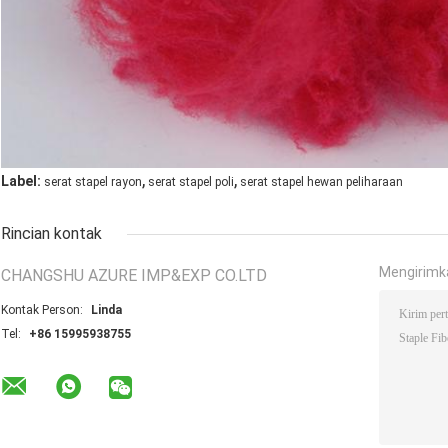
,
,
Label:
serat stapel rayon
serat stapel poli
serat stapel hewan peliharaan
Rincian kontak
Mengirimk
CHANGSHU AZURE IMP&EXP CO.LTD
Kontak Person:
Linda
Tel:
+86 15995938755