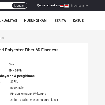
Quote request suatu
Mencari
|
Indonesian
 KUALITAS
HUBUNGI KAMI
BERITA
KASUS
ess
ized Polyester Fiber 6D Fineness
Cina
6D * 64MM
mbayaran & pengiriman:
:
20FCL
negotiable
Rincian kemasan PP karung
21 hari setelah menerima surat kredit