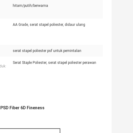
hitam/putih/berwarna
AA Grade, serat stapel poliester, didaur ulang
serat stapel poliester psf untuk pemintalan
Serat Staple Poliester, serat stapel poliester perawan
duk:
PSD Fiber 6D Fineness
,