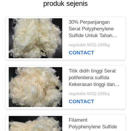
produk sejenis
SITEMAP
30% Perpanjangan
Serat Polyphenylene
PRIVACY
Sulfide Untuk Tahan
Suhu Tinggi
POLICY
negotiable MOQ:1000kg
CONTACT
Titik didih tinggi Serat
polifenilena sulfida
Kekerasan tinggi dan
kekuatan tarik
negotiable MOQ:1000kg
CONTACT
Filament
Polyphenylene Sulfide