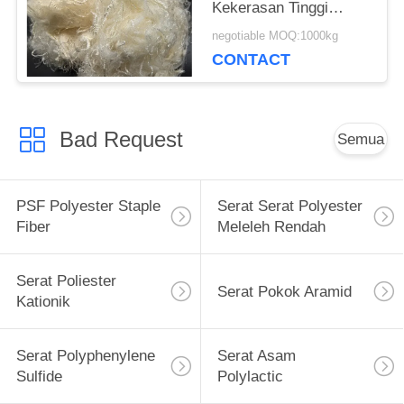
Kekerasan Tinggi
dengan Ketahanan
negotiable MOQ:1000kg
Cuaca yang Luar Biasa
CONTACT
Bad Request
Semua
PSF Polyester Staple
Serat Serat Polyester
Fiber
Meleleh Rendah
Serat Poliester
Serat Pokok Aramid
Kationik
Serat Polyphenylene
Serat Asam
Sulfide
Polylactic