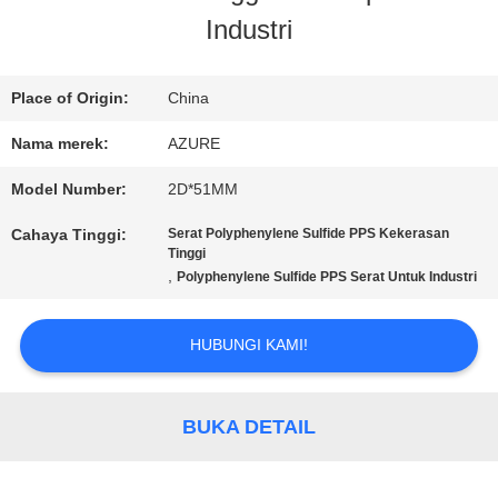
Industri
PABRIK
Place of Origin:
China
KONTROL
Nama merek:
AZURE
KUALITAS
Model Number:
2D*51MM
Cahaya Tinggi:
Serat Polyphenylene Sulfide PPS Kekerasan
HUBUNGI
Tinggi
,
Polyphenylene Sulfide PPS Serat Untuk Industri
KAMI
HUBUNGI KAMI!
BERITA
BUKA DETAIL
KASUS