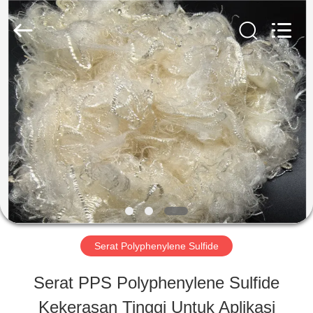
2026
CHANGSHU
AZURE
IMP&EXP
CO.LTD.
All
RUMAH
Rights
Reserved.
PRODUK
VIDEO
TENTANG
Serat Polyphenylene Sulfide
KAMI
Serat PPS Polyphenylene Sulfide
Kekerasan Tinggi Untuk Aplikasi
TUR